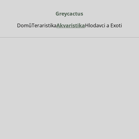
Greycactus
Domů
Teraristika
Akvaristika
Hlodavci a Exoti