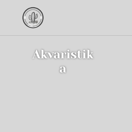
Akvaristik
a