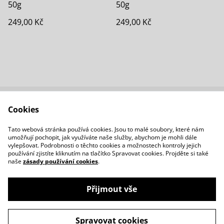
50g
50g
249,00 Kč
249,00 Kč
Cookies
Kontaktujte nás
Podmínky
Zásady ochrany
Zásady používání
Tato webová stránka používá cookies. Jsou to malé soubory, které nám
osobních údajů
cookies
umožňují pochopit, jak využíváte naše služby, abychom je mohli dále
vylepšovat. Podrobnosti o těchto cookies a možnostech kontroly jejich
používání zjistíte kliknutím na tlačítko Spravovat cookies. Projděte si také
naše
zásady používání cookies
.
Přijmout vše
©
2026
Greycactus
Spravovat cookies