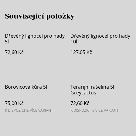
Související položky
Dřevěný lignocel pro hady
Dřevěný lignocel pro hady
5l
10l
72,60 Kč
127,05 Kč
Borovicová kůra 5l
Terarijní rašelina 5l
Greycactus
75,00 Kč
72,60 Kč
K DISPOZICI JE VÍCE VARIANT
K DISPOZICI JE VÍCE VARIANT