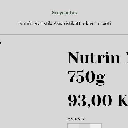
Greycactus
Domů
Teraristika
Akvaristika
Hlodavci a Exoti
g
Nutrin 
750g
93,00 K
MNOŽSTVÍ