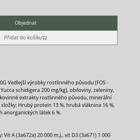
Objednat
Přidat do košíku
G Vedlejší výrobky rostlinného původu (FOS -
Yucca schidigera 200 mg/kg), obiloviny, zeleniny,
lkovinné extrakty rostlinného původu, minerální
ké složky: Hrubý protein 13 %, hrubá vláknina 16 %,
h anorganických látek 6 %.
 Vit A (3a672a) 20 000 m.j., vit D3 (3a671) 1 000