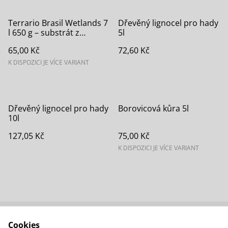
Terrario Brasil Wetlands 7
Dřevěný lignocel pro hady
l 650 g – substrát z
5l
kokosových vláken
65,00 Kč
72,60 Kč
K DISPOZICI JE VÍCE VARIANT
Dřevěný lignocel pro hady
Borovicová kůra 5l
10l
127,05 Kč
75,00 Kč
K DISPOZICI JE VÍCE VARIANT
Cookies