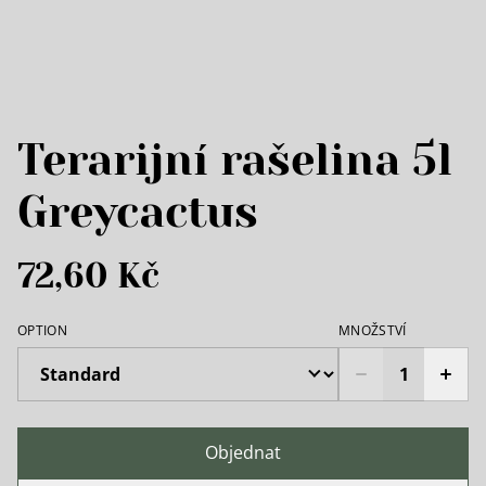
Terarijní rašelina 5l
Greycactus
72,60 Kč
OPTION
MNOŽSTVÍ
Objednat