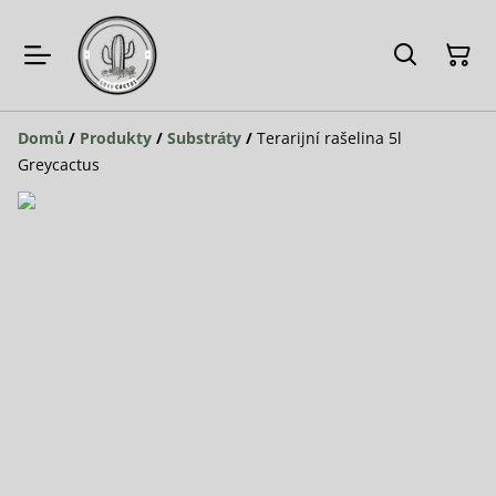
Domů
/
Produkty
/
Substráty
/
Terarijní rašelina 5l
Greycactus