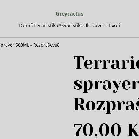
Greycactus
Domů
Teraristika
Akvaristika
Hlodavci a Exoti
 sprayer 500ML - Rozprašovač
Terrari
spraye
Rozpra
70,00 K