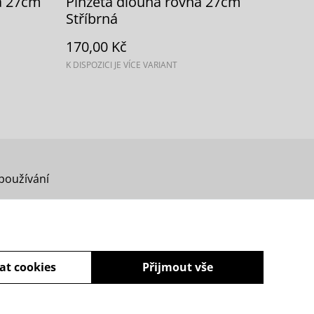
á 27cm
Pinzeta dlouhá rovná 27cm
Stříbrná
170,00 Kč
K DISPOZICI JE VÍCE VARIANT
používání
at cookies
Přijmout vše
powered by