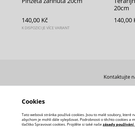
Pinzeta zahnutá 20cm
Terarij
20cm
140,00 Kč
140,00 
K DISPOZICI JE VÍCE VARIANT
Kontaktujte n
Cookies
Tato webová stránka používá cookies. Jsou to malé soubory, které n
abychom je mohli dále vylepšovat. Podrobnosti o těchto cookies a mož
tlačítko Spravovat cookies. Projděte si také naše
zásady používání 
©
2026
Greycactus