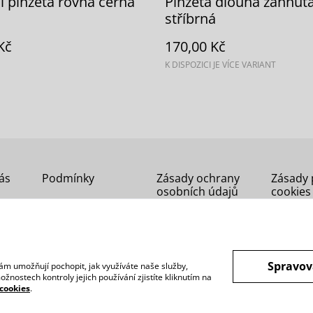
ní pinzeta rovná černá
Pinzeta dlouhá zahnut
stříbrná
Kč
170,00 Kč
K DISPOZICI JE VÍCE VARIANT
ás
Podmínky
Zásady ochrany
Zásady 
osobních údajů
cookies
Spravov
ám umožňují pochopit, jak využíváte naše služby,
nostech kontroly jejich používání zjistíte kliknutím na
cookies
.