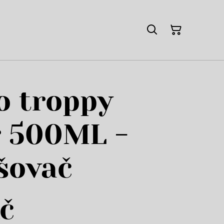
o troppy
r 500ML -
šovač
č